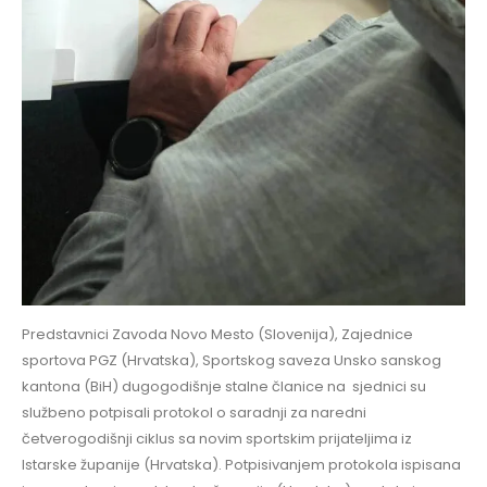
Predstavnici Zavoda Novo Mesto (Slovenija), Zajednice
sportova PGZ (Hrvatska), Sportskog saveza Unsko sanskog
kantona (BiH) dugogodišnje stalne članice na sjednici su
službeno potpisali protokol o saradnji za naredni
četverogodišnji ciklus sa novim sportskim prijateljima iz
Istarske županije (Hrvatska). Potpisivanjem protokola ispisana