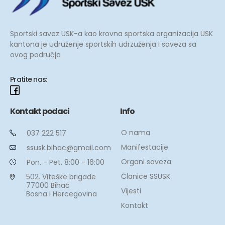
Sportski savez USK-a kao krovna sportska organizacija USK
kantona je udruženje sportskih udrzuženja i saveza sa
ovog područja
Pratite nas:
Kontakt podaci
Info
O nama
037 222 517
Manifestacije
ssusk.bihac@gmail.com
Organi saveza
Pon. - Pet. 8:00 - 16:00
Članice SSUSK
502. Viteške brigade
77000 Bihać
Vijesti
Bosna i Hercegovina
Kontakt