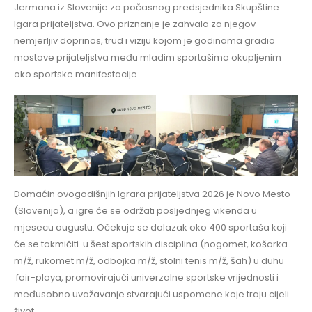
Jermana iz Slovenije za počasnog predsjednika Skupštine
Igara prijateljstva. Ovo priznanje je zahvala za njegov
nemjerljiv doprinos, trud i viziju kojom je godinama gradio
mostove prijateljstva među mladim sportašima okupljenim
oko sportske manifestacije.
Domaćin ovogodišnjih Igrara prijateljstva 2026 je Novo Mesto
(Slovenija), a igre će se održati posljednjeg vikenda u
mjesecu augustu. Očekuje se dolazak oko 400 sportaša koji
će se takmičiti u šest sportskih disciplina (nogomet, košarka
m/ž, rukomet m/ž, odbojka m/ž, stolni tenis m/ž, šah) u duhu
fair-playa, promovirajući univerzalne sportske vrijednosti i
međusobno uvažavanje stvarajući uspomene koje traju cijeli
život.