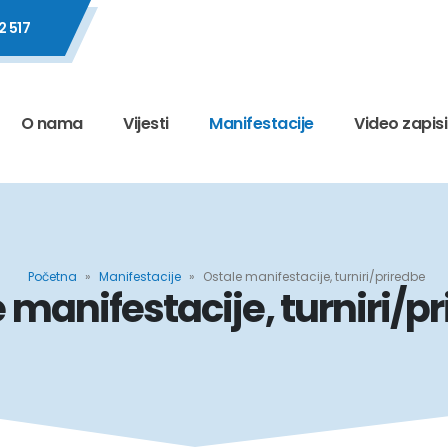
2 517
O nama
Vijesti
Manifestacije
Video zapisi
Početna
»
Manifestacije
»
Ostale manifestacije, turniri/priredbe
 manifestacije, turniri/p