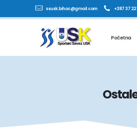
ssusk.bihac@gmail.com
+387 37 22
Početna
Ostale