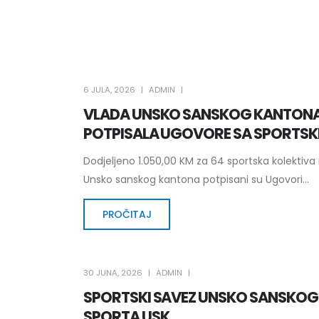
6 JULA, 2026
ADMIN
VLADA UNSKO SANSKOG KANTONA
POTPISALA UGOVORE SA SPORTSK
Dodjeljeno 1.050,00 KM za 64 sportska kolektiv
Unsko sanskog kantona potpisani su Ugovori...
PROČITAJ
30 JUNA, 2026
ADMIN
SPORTSKI SAVEZ UNSKO SANSKO
SPORTA USK