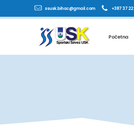
ssusk.bihac@gmail.com
+387 37 22
Početna