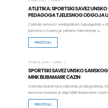
3 JUNA, 2026
ADMIN
ATLETIKA: SPORTSKI SAVEZ UNSK
PEDAGOGA TJELESNOG ODGOJA 
Cazinski osnovci i srednjoškolci najuspješniji u 
kantona u Cazinu je održano takmičenje u...
PROČITAJ
29 MAJA, 2026
ADMIN
SPORTSKI SAVEZ UNSKO SANSKOG
MNK BUBAMARE CAZIN
Cazinska Bubamara odbranila prošlogodišnju tit
kantona čestitao je ekipi MNK Bubamara Cazin n
PROČITAJ