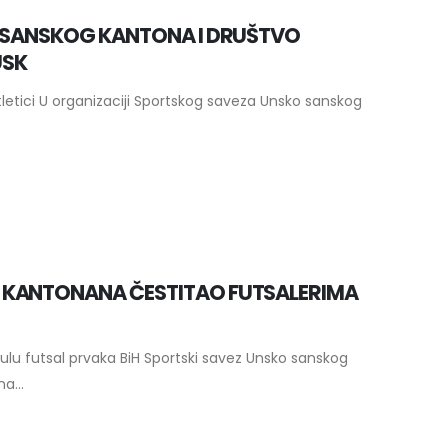
O SANSKOG KANTONA I DRUŠTVO
USK
atletici U organizaciji Sportskog saveza Unsko sanskog
 KANTONANA ČESTITAO FUTSALERIMA
ulu futsal prvaka BiH Sportski savez Unsko sanskog
a...