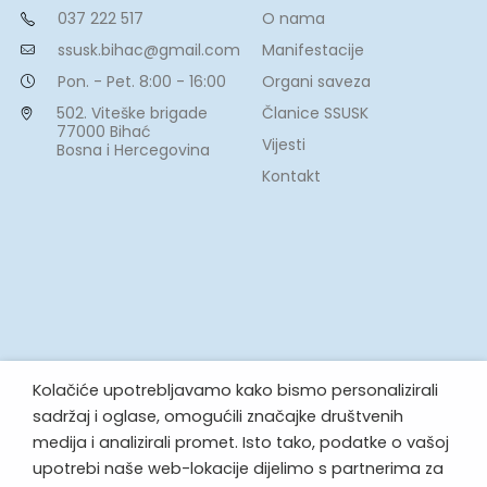
O nama
037 222 517
Manifestacije
ssusk.bihac@gmail.com
Organi saveza
Pon. - Pet. 8:00 - 16:00
Članice SSUSK
502. Viteške brigade
77000 Bihać
Vijesti
Bosna i Hercegovina
Kontakt
Kolačiće upotrebljavamo kako bismo personalizirali
sadržaj i oglase, omogućili značajke društvenih
medija i analizirali promet. Isto tako, podatke o vašoj
upotrebi naše web-lokacije dijelimo s partnerima za