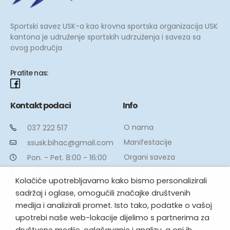
Sportski savez USK-a kao krovna sportska organizacija USK
kantona je udruženje sportskih udrzuženja i saveza sa
ovog područja
Pratite nas:
Kontakt podaci
Info
O nama
037 222 517
Manifestacije
ssusk.bihac@gmail.com
Organi saveza
Pon. - Pet. 8:00 - 16:00
Članice SSUSK
502. Viteške brigade
Kolačiće upotrebljavamo kako bismo personalizirali
77000 Bihać
Vijesti
Bosna i Hercegovina
sadržaj i oglase, omogućili značajke društvenih
Kontakt
medija i analizirali promet. Isto tako, podatke o vašoj
upotrebi naše web-lokacije dijelimo s partnerima za