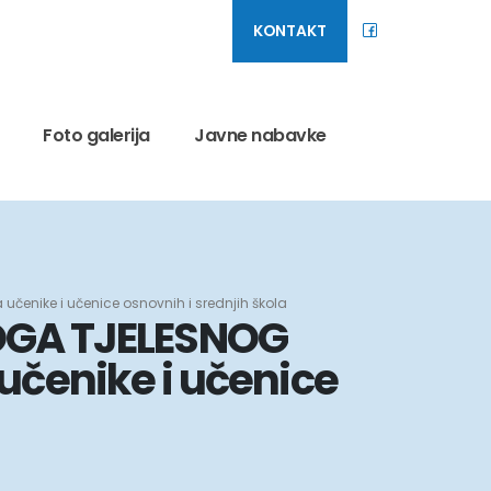
KONTAKT
Foto galerija
Javne nabavke
čenike i učenice osnovnih i srednjih škola
OGA TJELESNOG
učenike i učenice