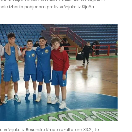
nale izborila pobjedom protiv vršnjaka iz Ključa
e vršnjake iz Bosanske Krupe rezultatom 33:21, te