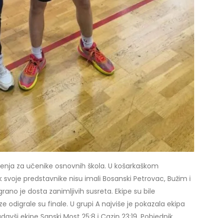
enja za učenike osnovnih škola. U košarkaškom
 svoje predstavnike nisu imali Bosanski Petrovac, Bužim i
ano je dosta zanimljivih susreta. Ekipe su bile
e odigrale su finale. U grupi A najviše je pokazala ekipa
adavši ekipe Sanski Most 25:8 i Cazin 23:19. Pobjednik