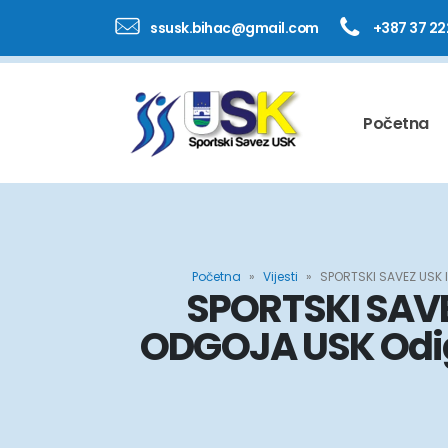
ssusk.bihac@gmail.com
+387 37 22
Početna
Početna
»
Vijesti
»
SPORTSKI SAVEZ USK I
SPORTSKI SAV
ODGOJA USK Odigr