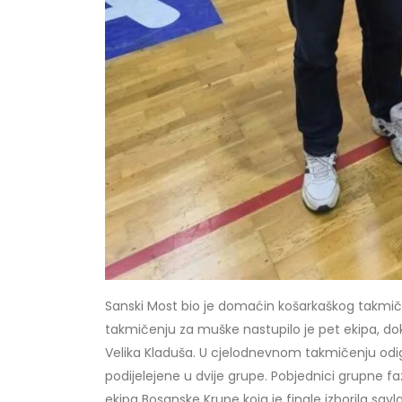
Sanski Most bio je domaćin košarkaškog takmič
takmičenju za muške nastupilo je pet ekipa, dok
Velika Kladuša. U cjelodnevnom takmičenju odigr
podijelejene u dvije grupe. Pobjednici grupne faz
ekipa Bosanske Krupe koja je finale izborila savl