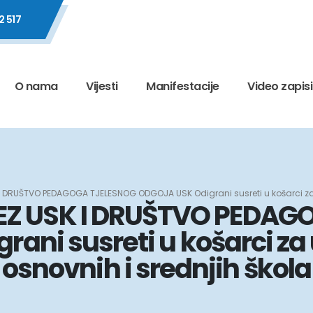
2 517
O nama
Vijesti
Manifestacije
Video zapisi
 DRUŠTVO PEDAGOGA TJELESNOG ODGOJA USK Odigrani susreti u košarci za u
EZ USK I DRUŠTVO PEDAG
ani susreti u košarci za 
osnovnih i srednjih škola