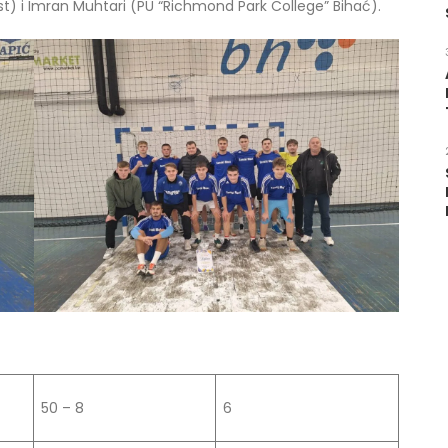
ost) i Imran Muhtari (PU “Richmond Park College” Bihać).
50 – 8
6