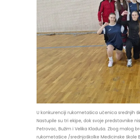
U konkurenciji rukometašica učenica srednjih š
Nastupile su tri ekipe, dok svoje predstavnike n
Petrovac, Bužim i Velika Kladuša. Zbog malog bro
rukometašice /srednjoškolke Medicinske škole Bih