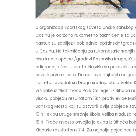
U organizaciji Sportskog saveza Unsko sanskog
Cazinu je održano rukometno takmičenje za uče
Nastup su zabilježili pobjednici opštinskih/grads
u Cazinu. Na takmičenju za rukometaše srenjih š
nisu imale općine /gradovi Bosanska Krupa, Klju
odigrano je šest susreta. Najviše su pokazali sre
osvojili prvo mjesto. Do naslova najboljih odigral
susretu savladali su Drugu srednju školu Velika 
vršnjake iz “Richmond Park College” iz Bihaća re
visoku pobjedu rezultatom 18:4 protiv ekipe MSŠ
Sanskog Mosta koji su ostvarili dvije pobjede s
10:4 i ekipu Druge srednje škole Velika Kladuša 
18:4. Treće mjesto osvojila je ekipa iz Bihaća koj
Kladuše rezultatom 7:4. Za najbolje pojedince t