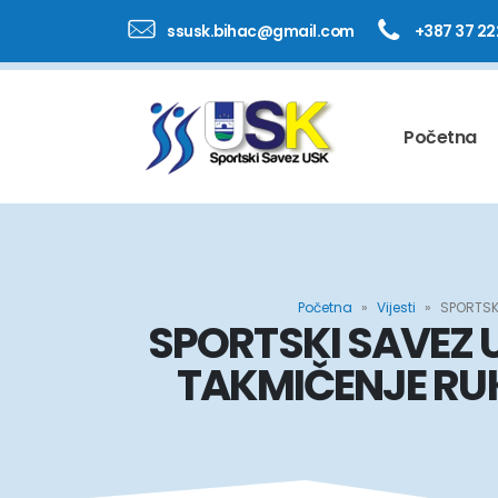
ssusk.bihac@gmail.com
+387 37 22
Početna
Početna
»
Vijesti
»
SPORTSK
SPORTSKI SAVEZ
TAKMIČENJE RUK