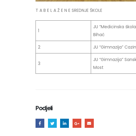
T A B E L A Ž E N E SREDNJE ŠKOLE
JU “Medicinska škola
1
Bihać
2
JU “Gimnazija” Cazi
JU “Gimnazija” Sansk
3
Most
Podjeli