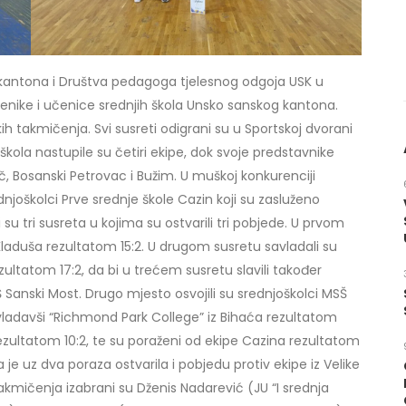
 kantona i Društva pedagoga tjelesnog odgoja USK u
nike i učenice srednjih škola Unsko sanskog kantona.
kih takmičenja. Svi susreti odigrani su u Sportskoj dvorani
kola nastupile su četiri ekipe, dok svoje predstavnike
č, Bosanski Petrovac i Bužim. U muškoj konkurenciji
dnjoškolci Prve srednje škole Cazin koji su zasluženo
i su tri susreta u kojima su ostvarili tri pobjede. U prvom
Kladuša rezultatom 15:2. U drugom susretu savladali su
zultatom 17:2, da bi u trećem susretu slavili također
 Sanski Most. Drugo mjesto osvojili su srednjoškolci MSŠ
avladavši “Richmond Park College” iz Bihaća rezultatom
rezultatom 10:2, te su poraženi od ekipe Cazina rezultatom
a je uz dva poraza ostvarila i pobjedu protiv ekipe iz Velike
akmičenja izabrani su Dženis Nadarević (JU “I srednja