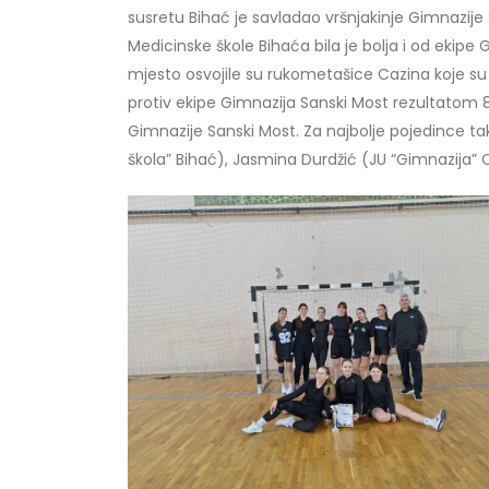
susretu Bihać je savladao vršnjakinje Gimnazije
Medicinske škole Bihaća bila je bolja i od ekipe 
mjesto osvojile su rukometašice Cazina koje su 
protiv ekipe Gimnazija Sanski Most rezultatom 8
Gimnazije Sanski Most. Za najbolje pojedince t
škola” Bihać), Jasmina Durdžić (JU “Gimnazija” 