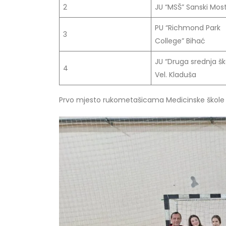
2
JU “MSŠ” Sanski Mos
PU “Richmond Park
3
College” Bihać
JU “Druga srednja šk
4
Vel. Kladuša
Prvo mjesto rukometašicama Medicinske škole