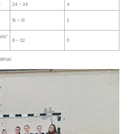
t
24 – 24
4
15 – 31
2
ola”
8 – 32
0
 Bihać