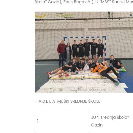
škola” Cazin), Faris Begović (JU “MSŠ” Sanski M
T A B E L A MUŠKI SREDNJE ŠKOLE
JU “I srednja škola”
1
Cazin