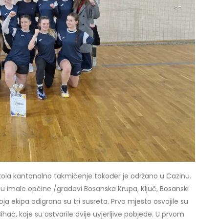
kola kantonalno takmičenje također je održano u Cazinu.
isu imale općine /gradovi Bosanska Krupa, Ključ, Bosanski
ja ekipa odigrana su tri susreta. Prvo mjesto osvojile su
ać, koje su ostvarile dvije uvjerljive pobjede. U prvom