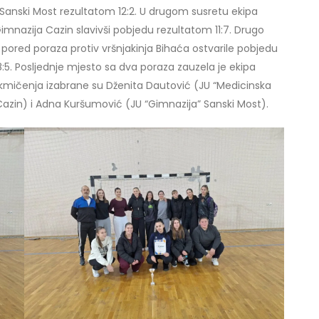
 Sanski Most rezultatom 12:2. U drugom susretu ekipa
Gimnazija Cazin slavivši pobjedu rezultatom 11:7. Drugo
pored poraza protiv vršnjakinja Bihaća ostvarile pobjedu
:5. Posljednje mjesto sa dva poraza zauzela je ekipa
akmičenja izabrane su Dženita Dautović (JU “Medicinska
Cazin) i Adna Kuršumović (JU “Gimnazija” Sanski Most).