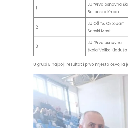
JU “Prva osnovna šk
1
Bosanska Krupa
JU OŠ “5. Oktobar”
2
Sanski Most
JU “Prva osnovna
3
škola”Velika Kladuša
U grupi B najbolji rezultat i prvo mjesto osvojila