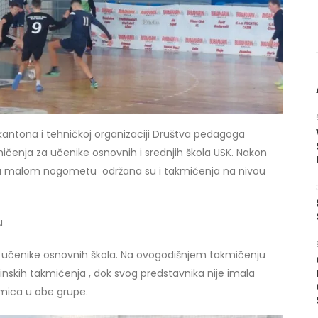
kantona i tehničkoj organizaciji Društva pedagoga
ičenja za učenike osnovnih i srednjih škola USK. Nakon
 u malom nogometu održana su i takmičenja na nivou
u
 učenike osnovnih škola. Na ovogodišnjem takmičenju
skih takmičenja , dok svog predstavnika nije imala
kmica u obe grupe.