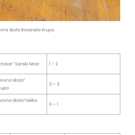
novna škola Bosanska Krupa.
ktobar” Sanski Most
1 – 2
novna škola”
0 – 2
rupa
novna škola”Velika
0 – 1