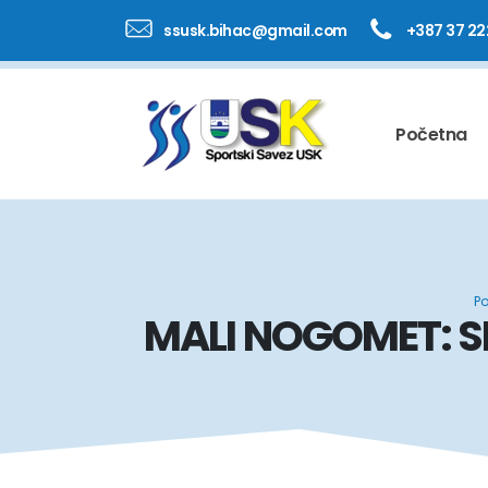
ssusk.bihac@gmail.com
+387 37 22
Početna
P
MALI NOGOMET: 