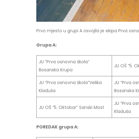
Prvo mjesto u grupi A osvojila je ekipa Prva os
Grupa A:
JU “Prva osnovna škola”
JU OŠ “5. O
Bosanska Krupa
JU “Prva osnovna škola”Velika
JU “Prva os
Kladuša
Bosanska K
JU “Prva os
JU OŠ “5. Oktobar” Sanski Most
Kladuša
POREDAK grupa A: