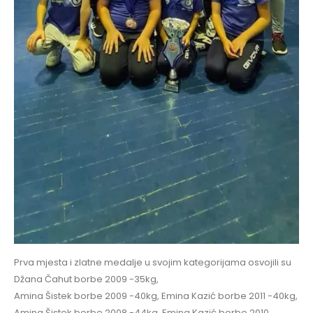
Prva mjesta i zlatne medalje u svojim kategorijama osvojili su
Džana Čahut borbe 2009 -35kg,
Amina Šistek borbe 2009 -40kg, Emina Kazić borbe 2011 -40kg,
Amina Šistek borbe 2008 -44kg, Emina Kazić borbe 2010