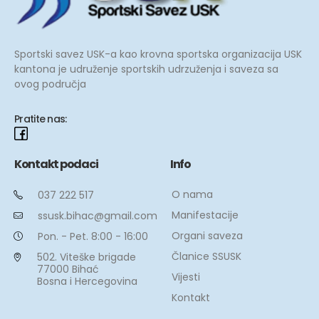
Sportski savez USK-a kao krovna sportska organizacija USK
kantona je udruženje sportskih udrzuženja i saveza sa
ovog područja
Pratite nas:
Kontakt podaci
Info
O nama
037 222 517
Manifestacije
ssusk.bihac@gmail.com
Organi saveza
Pon. - Pet. 8:00 - 16:00
Članice SSUSK
502. Viteške brigade
77000 Bihać
Vijesti
Bosna i Hercegovina
Kontakt