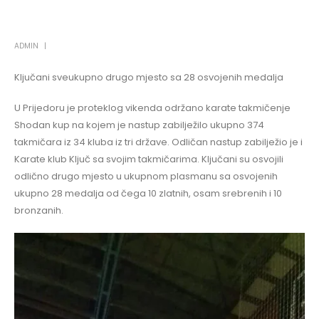
ADMIN
Ključani sveukupno drugo mjesto sa 28 osvojenih medalja
U Prijedoru je proteklog vikenda održano karate takmičenje
Shodan kup na kojem je nastup zabilježilo ukupno 374
takmičara iz 34 kluba iz tri države. Odličan nastup zabilježio je i
Karate klub Ključ sa svojim takmičarima. Ključani su osvojili
odlično drugo mjesto u ukupnom plasmanu sa osvojenih
ukupno 28 medalja od čega 10 zlatnih, osam srebrenih i 10
bronzanih.