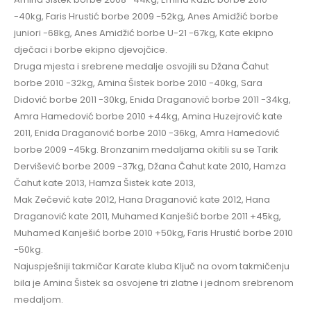
-40kg, Faris Hrustić borbe 2009 -52kg, Anes Amidžić borbe
juniori -68kg, Anes Amidžić borbe U-21 -67kg, Kate ekipno
dječaci i borbe ekipno djevojčice.
Druga mjesta i srebrene medalje osvojili su Džana Čahut
borbe 2010 -32kg, Amina Šistek borbe 2010 -40kg, Sara
Didović borbe 2011 -30kg, Enida Draganović borbe 2011 -34kg,
Amra Hamedović borbe 2010 +44kg, Amina Huzejrović kate
2011, Enida Draganović borbe 2010 -36kg, Amra Hamedović
borbe 2009 -45kg. Bronzanim medaljama okitili su se Tarik
Dervišević borbe 2009 -37kg, Džana Čahut kate 2010, Hamza
Čahut kate 2013, Hamza Šistek kate 2013,
Mak Zečević kate 2012, Hana Draganović kate 2012, Hana
Draganović kate 2011, Muhamed Kanješić borbe 2011 +45kg,
Muhamed Kanješić borbe 2010 +50kg, Faris Hrustić borbe 2010
-50kg.
Najuspješniji takmičar Karate kluba Ključ na ovom takmičenju
bila je Amina Šistek sa osvojene tri zlatne i jednom srebrenom
medaljom.