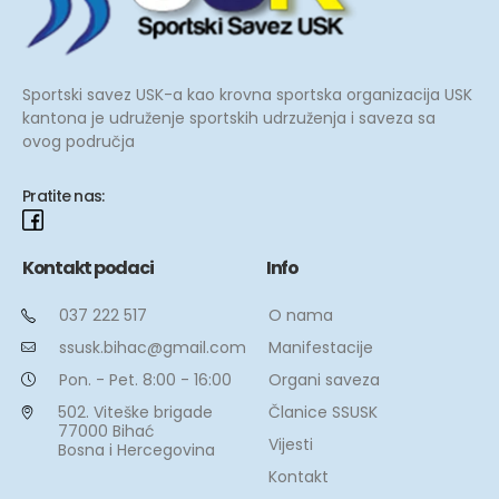
Sportski savez USK-a kao krovna sportska organizacija USK
kantona je udruženje sportskih udrzuženja i saveza sa
ovog područja
Pratite nas:
Kontakt podaci
Info
O nama
037 222 517
Manifestacije
ssusk.bihac@gmail.com
Organi saveza
Pon. - Pet. 8:00 - 16:00
Članice SSUSK
502. Viteške brigade
77000 Bihać
Vijesti
Bosna i Hercegovina
Kontakt