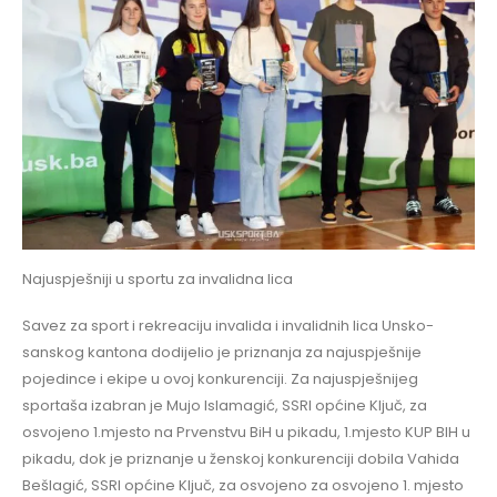
Najuspješniji u sportu za invalidna lica
Savez za sport i rekreaciju invalida i invalidnih lica Unsko-
sanskog kantona dodijelio je priznanja za najuspješnije
pojedince i ekipe u ovoj konkurenciji. Za najuspješnijeg
sportaša izabran je Mujo Islamagić, SSRI općine Ključ, za
osvojeno 1.mjesto na Prvenstvu BiH u pikadu, 1.mjesto KUP BIH u
pikadu, dok je priznanje u ženskoj konkurenciji dobila Vahida
Bešlagić, SSRI općine Ključ, za osvojeno za osvojeno 1. mjesto