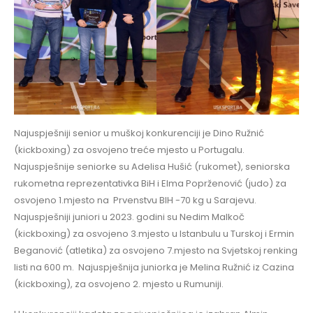
Najuspješniji senior u muškoj konkurenciji je Dino Ružnić
(kickboxing) za osvojeno treće mjesto u Portugalu.
Najuspješnije seniorke su Adelisa Hušić (rukomet), seniorska
rukometna reprezentativka BiH i Elma Poprženović (judo) za
osvojeno 1.mjesto na Prvenstvu BIH -70 kg u Sarajevu.
Najuspješniji juniori u 2023. godini su Nedim Malkoč
(kickboxing) za osvojeno 3.mjesto u Istanbulu u Turskoj i Ermin
Beganović (atletika) za osvojeno 7.mjesto na Svjetskoj renking
listi na 600 m. Najuspješnija juniorka je Melina Ružnić iz Cazina
(kickboxing), za osvojeno 2. mjesto u Rumuniji.