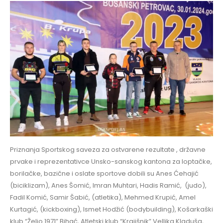
Priznanja Sportskog saveza za ostvarene rezultate , državne
prvake i reprezentativce Unsko-sanskog kantona za loptačke,
borilačke, bazične i oslate sportove dobili su Anes Ćehajić
(biciklizam), Anes Šomić, Imran Muhtari, Hadis Ramić, (judo),
Fadil Komić, Samir Šabić, (atletika), Mehmed Krupić, Amel
Kurtagić, (kickboxing), Ismet Hodžić (bodybuilding), Košarkaški
klub “Željo 1971” Bihać, Atletski klub “Krajišnik” Vellika Kladuša,