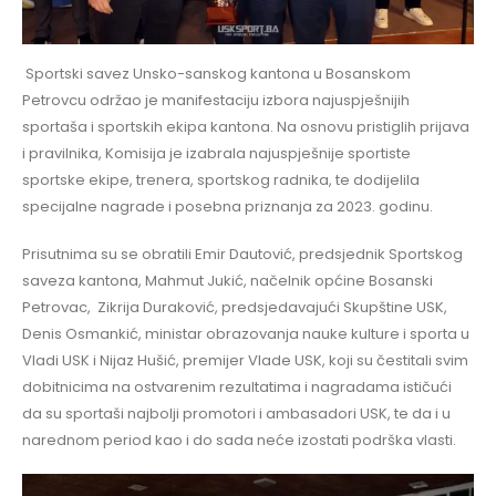
Sportski savez Unsko-sanskog kantona u Bosanskom
Petrovcu održao je manifestaciju izbora najuspješnijih
sportaša i sportskih ekipa kantona. Na osnovu pristiglih prijava
i pravilnika, Komisija je izabrala najuspješnije sportiste
sportske ekipe, trenera, sportskog radnika, te dodijelila
specijalne nagrade i posebna priznanja za 2023. godinu.
Prisutnima su se obratili Emir Dautović, predsjednik Sportskog
saveza kantona, Mahmut Jukić, načelnik općine Bosanski
Petrovac, Zikrija Duraković, predsjedavajući Skupštine USK,
Denis Osmankić, ministar obrazovanja nauke kulture i sporta u
Vladi USK i Nijaz Hušić, premijer Vlade USK, koji su čestitali svim
dobitnicima na ostvarenim rezultatima i nagradama ističući
da su sportaši najbolji promotori i ambasadori USK, te da i u
narednom period kao i do sada neće izostati podrška vlasti.