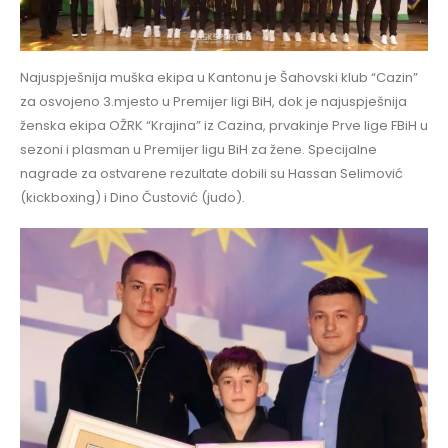
Najuspješnija muška ekipa u Kantonu je Šahovski klub “Cazin”
za osvojeno 3.mjesto u Premijer ligi BiH, dok je najuspješnija
ženska ekipa OŽRK “Krajina” iz Cazina, prvakinje Prve lige FBiH u
sezoni i plasman u Premijer ligu BiH za žene. Specijalne
nagrade za ostvarene rezultate dobili su Hassan Selimović
(kickboxing) i Dino Čustović (judo).