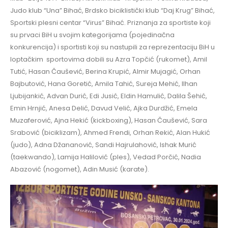
Judo klub “Una” Bihać, Brdsko biciklistički klub “Daj Krug” Bihać,
Sportski plesni centar “Virus” Bihać. Priznanja za sportiste koji
su prvaci BiH u svojim kategorijama (pojedinačna
konkurencija) i sportisti koji su nastupili za reprezentaciju BiH u
loptačkim sportovima dobili su Azra Topčić (rukomet), Amil
Tutić, Hasan Čaušević, Berina Krupić, Almir Mujagić, Orhan
Bajbutović, Hana Goretić, Amila Tahić, Sureja Mehić, Ilhan
Ljubijankić, Advan Durić, Edi Jusić, Eldin Hamulić, Dalila Šehić,
Emin Hrnjić, Anesa Delić, Davud Velić, Ajka Durdžić, Emela
Muzaferović, Ajna Hekić (kickboxing), Hasan Čaušević, Sara
Srabović (biciklizam), Ahmed Frendi, Orhan Rekić, Alan Hukić
(judo), Adna Džananović, Sandi Hajrulahović, Ishak Murić
(taekwando), Lamija Halilović (ples), Vedad Porčić, Nadia
Abazović (nogomet), Adin Musić (karate).