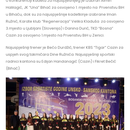
U konkurenciji kadeta za najuspješnijeg je izabran Almin
Halilagić, JK “Una” Bihać za osvojeno 1. mjesto na Prvenstvu BiH
u Bihaću, dok su za najuspješnije kadetkinje izabrane Iman
Ružnić, Karate klub “Regeneracija” Velika Kladuša za osvojeno
3.mjesto u Ljubljani (Slovenija) i Danina Durić, TKD “Bosna”
Cazin za osvojeno 1.mjesto na Prvenstvu BiH u Zenici.
Najuspješniji trener je Bećo Durdžić, trener KBS “Tigar” Cazin za
uspjeh svog takmičara Dine Ružnića. Najuspješniji sportski
radnici kantona su Edijan Handanagić (Cazin) i Fikret Bečić
(Bihać).