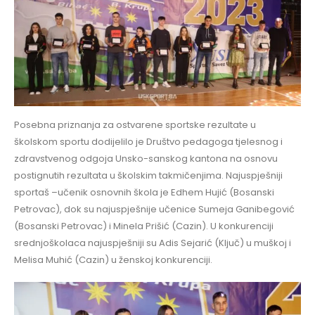
Posebna priznanja za ostvarene sportske rezultate u
školskom sportu dodijelilo je Društvo pedagoga tjelesnog i
zdravstvenog odgoja Unsko-sanskog kantona na osnovu
postignutih rezultata u školskim takmičenjima. Najuspješniji
sportaš –učenik osnovnih škola je Edhem Hujić (Bosanski
Petrovac), dok su najuspješnije učenice Sumeja Ganibegović
(Bosanski Petrovac) i Minela Prišić (Cazin). U konkurenciji
srednjoškolaca najuspješniji su Adis Sejarić (Ključ) u muškoj i
Melisa Muhić (Cazin) u ženskoj konkurenciji.