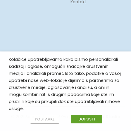
Kontakt
Kolačiće upotrebljavamo kako bismo personalizirali
sadržaj i oglase, omogućili značajke društvenih
medija i analizirali promet. Isto tako, podatke o vašoj
upotrebi naše web-lokacije dijelimo s partnerima za
društvene medije, oglašavanje i analizu, a oni ih
mogu kombinirati s drugim podacima koje ste im
pružili ili koje su prikupili dok ste upotrebljavali njihove
usluge.
© 2021 Sportski Savez USK-a | Made by
IDK Studio
POSTAVKE
DOPUSTI