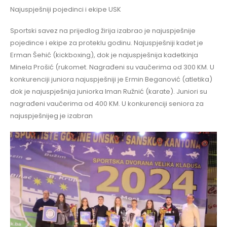
Najuspješniji pojedinci i ekipe USK
Sportski savez na prijedlog žirija izabrao je najuspješnije
pojedince i ekipe za proteklu godinu. Najuspješniji kadet je
Erman Šehić (kickboxing), dok je najuspješnija kadetkinja
Minela Prošić (rukomet. Nagrađeni su vaučerima od 300 KM. U
konkurenciji juniora najuspješniji je Ermin Beganović (atletika)
dok je najuspješnija juniorka Iman Ružnić (karate). Juniori su
nagrađeni vaučerima od 400 KM. U konkurenciji seniora za
najuspješnijeg je izabran