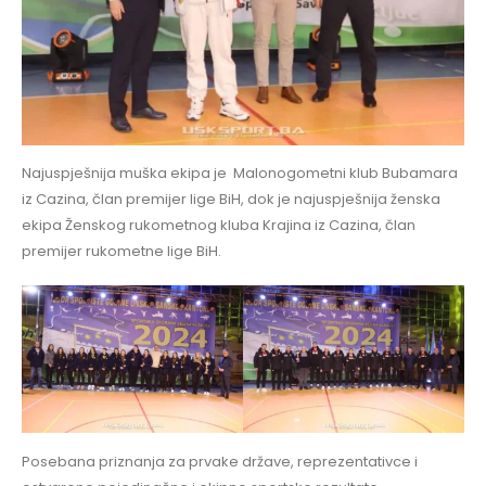
Najuspješnija muška ekipa je Malonogometni klub Bubamara
iz Cazina, član premijer lige BiH, dok je najuspješnija ženska
ekipa Ženskog rukometnog kluba Krajina iz Cazina, član
premijer rukometne lige BiH.
Posebana priznanja za prvake države, reprezentativce i