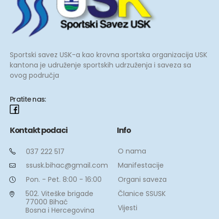
Sportski savez USK-a kao krovna sportska organizacija USK
kantona je udruženje sportskih udrzuženja i saveza sa
ovog područja
Pratite nas:
Kontakt podaci
Info
O nama
037 222 517
Manifestacije
ssusk.bihac@gmail.com
Organi saveza
Pon. - Pet. 8:00 - 16:00
Članice SSUSK
502. Viteške brigade
77000 Bihać
Vijesti
Bosna i Hercegovina