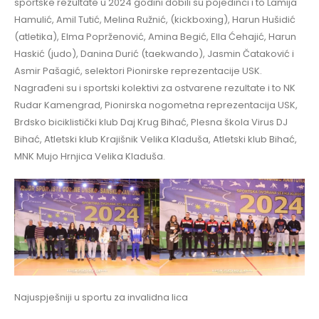
sportske rezultate u 2024 godini dobili su pojedinci i to Lamija
Hamulić, Amil Tutić, Melina Ružnić, (kickboxing), Harun Hušidić
(atletika), Elma Poprženović, Amina Begić, Ella Ćehajić, Harun
Haskić (judo), Danina Durić (taekwando), Jasmin Čataković i
Asmir Pašagić, selektori Pionirske reprezentacije USK.
Nagrađeni su i sportski kolektivi za ostvarene rezultate i to NK
Rudar Kamengrad, Pionirska nogometna reprezentacija USK,
Brdsko biciklistički klub Daj Krug Bihać, Plesna škola Virus DJ
Bihać, Atletski klub Krajišnik Velika Kladuša, Atletski klub Bihać,
MNK Mujo Hrnjica Velika Kladuša.
Najuspješniji u sportu za invalidna lica