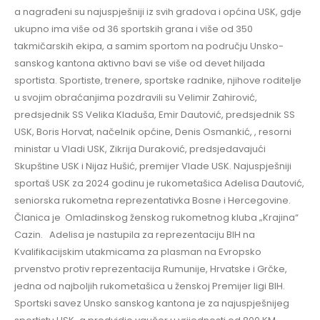
a nagrađeni su najuspješniji iz svih gradova i općina USK, gdje
ukupno ima više od 36 sportskih grana i više od 350
takmičarskih ekipa, a samim sportom na području Unsko-
sanskog kantona aktivno bavi se više od devet hiljada
sportista. Sportiste, trenere, sportske radnike, njihove roditelje
u svojim obraćanjima pozdravili su Velimir Zahirović,
predsjednik SS Velika Kladuša, Emir Dautović, predsjednik SS
USK, Boris Horvat, načelnik općine, Denis Osmankić, , resorni
ministar u Vladi USK, Zikrija Duraković, predsjedavajući
Skupštine USK i Nijaz Hušić, premijer Vlade USK. Najuspješniji
sportaš USK za 2024 godinu je rukometašica Adelisa Dautović,
seniorska rukometna reprezentativka Bosne i Hercegovine.
Članica je Omladinskog ženskog rukometnog kluba „Krajina“
Cazin. Adelisa je nastupila za reprezentaciju BIH na
Kvalifikacijskim utakmicama za plasman na Evropsko
prvenstvo protiv reprezentacija Rumunije, Hrvatske i Grčke,
jedna od najboljih rukometašica u ženskoj Premijer ligi BIH.
Sportski savez Unsko sanskog kantona je za najuspješnijeg