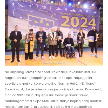
Na prijedlog Saveza za sport i rekreaciju invalidnih lica USK
nagrađeni su najuspješniji pojedinci i ekipe. Najuspješniji
sportista u muškoj konkurenciji je Nermin Hujić,
KIK “Sana”
Sanski Most, dok je u ženskoj najuspješnija Rusmira Kovačević,
članica SSRI Cazin. Najuspješniji trener je Samir Salkić,
malonogometna ekipa SSRI Cazin, dok je najuspješniji sportski
radnik Asim Bajrić, predsjednik SSRI Bužim. Najuspješnije