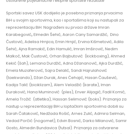
ostvarene pojedinačne i ekipne sportske rezultate
Sportski savez USK dodijelio je posebna priznanja prvacima
BiH u svojim sportovima, kao i sportašima koji su nastupali za
reprezentaciju BiH. Nagrađeni su prvaci države Imran
Karabegović
,
Elmedin Šehić, Aaron Cany Samardžić,
Dino
Čustović, Adelisa Hrnjica, Emin Hrnjić, Ervina Kišmetović, Adila
Šehić, Ajna Ramakić, Edin Hamulić, Imran Imširović, Nedim
Malkoč, Mak Čustović, Orhan Bajbutović (kickboxing), Ahmed
Kekić (šah), Lemana Durdžić, Adna Džananović, Ajka Durdžić,
Emela Muzaferović, Sajra Delalić, Sandi Hajrulahović
(taekwando), Džan Durak, Anes Ćehajić, Hasan Čaušević,
Kadija Talić (biciklizam), Alem Veladžić (karate), Iman
Duraković, Hana Muminović (ples), Enver Alijagić, Fadil Komić,
Amela Trožić (atletika), Hassan Selimović (boks). Priznanja za
nastup u reprezentacijiji BiH u loptačkim sportovima dobili su
Sarah Čataković, Nedžada Rošić, Arnes Zulić, Admira Selman,
Vedad Porčić (nogomet), Edvin Bosnić, Darko Milanović, Samir
Gosto, Almedin Bundavica (futsal). Priznanja za ostvarene