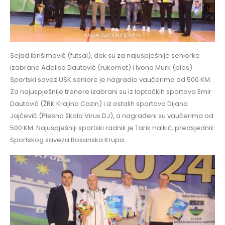
Sejad Ibrišimović (futsal), dok su za najuspješnije seniorke
izabrane Adelisa Dautović (rukomet) i Ivona Murk (ples).
Sportski savez USK seniore je nagradio vaučerima od 500 KM.
Za najuspješnije trenere izabrani su iz loptačkih sportova Emir
Dautović (ŽRK Krajina Cazin) i iz ostalih sportova Dijana
Jajčević (Plesna škola Virus DJ), a nagrađeni su vaučerima od
500 KM. Najuspješniji sportski radnik je Tarik Halkić, predsjednik
Sportskog saveza Bosanska Krupa.