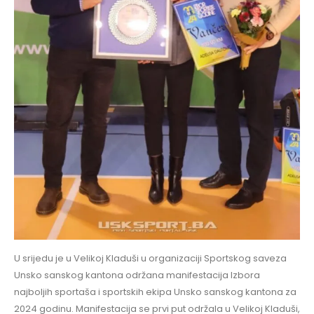
U srijedu je u Velikoj Kladuši u organizaciji Sportskog saveza
Unsko sanskog kantona održana manifestacija Izbora
najboljih sportaša i sportskih ekipa Unsko sanskog kantona za
2024 godinu. Manifestacija se prvi put održala u Velikoj Kladuši,