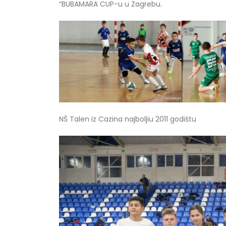
“BUBAMARA CUP-u u Zagrebu.
NŠ Talen iz Cazina najboljiu 2011 godištu