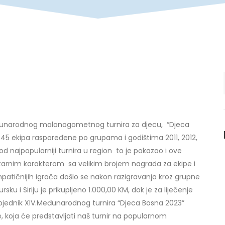
eđunarodnog malonogometnog turnira za djecu, “Djeca
 45 ekipa raspoređene po grupama i godištima 2011, 2012,
 najpopularniji turnira u region to je pokazao i ove
arnim karakterom sa velikim brojem nagrada za ekipe i
mpatičnijih igrača došlo se nakon razigravanja kroz grupne
sku i Siriju je prikupljeno 1.000,00 KM, dok je za liječenje
objednik XIV.Međunarodnog turnira “Djeca Bosna 2023”
e, koja će predstavljati naš turnir na popularnom