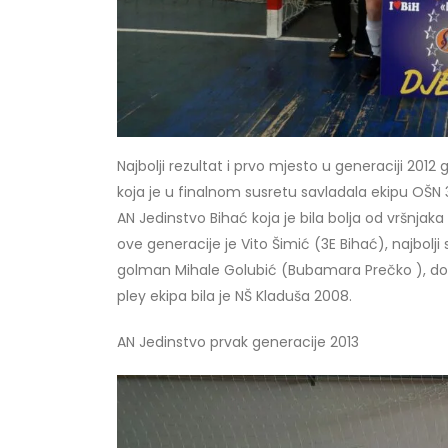
Najbolji rezultat i prvo mjesto u generaciji 201
koja je u finalnom susretu savladala ekipu OŠN 3
AN Jedinstvo Bihać koja je bila bolja od vršnjaka 
ove generacije je Vito Šimić (3E Bihać), najbolji
golman Mihale Golubić (Bubamara Prečko ), dok j
pley ekipa bila je NŠ Kladuša 2008.
AN Jedinstvo prvak generacije 2013