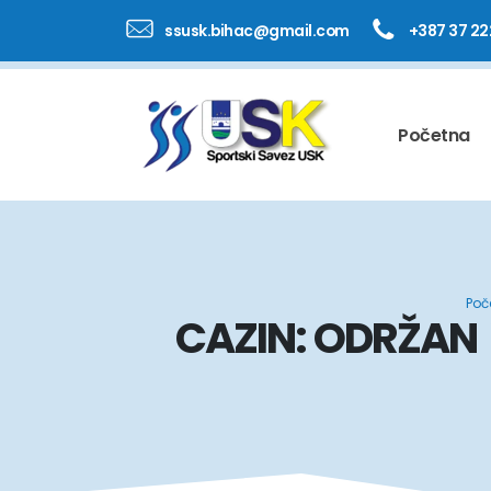
ssusk.bihac@gmail.com
+387 37 22
Početna
Poč
CAZIN: ODRŽAN