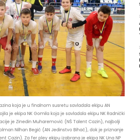
Cazina koja je u finalnom susretu savladala ekipu AN
jila je ekipa NK Gomila koja je savladala ekipu NK Radnički
racije je Zinedin Muharemović (NŠ Talent Cazin), najbolji
i golman Nilhan Begić (AN Jedinstvo Bihać), dok je priznanje
ent Cazin). Za fer pley ekipu izabrana je ekipa NK Una NP