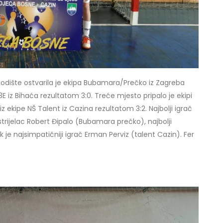
2 godište ostvarila je ekipa Bubamara/Prečko iz Zagreba
E iz Bihaća rezultatom 3:0. Treće mjesto pripalo je ekipi
iz ekipe NŠ Talent iz Cazina rezultatom 3:2. Najbolji igrač
 strijelac Robert Đipalo (Bubamara prečko), najbolji
e najsimpatičniji igrač Erman Perviz (talent Cazin). Fer