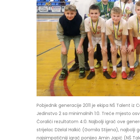
Pobjednik generacije 2011 je ekipa NŠ Talent iz 
Jedinstvo 2 sa minimalnih 1:0. Treće mjesto osvo
Ćoralići rezultatom 4:0. Najbolji igrač ove gene
strijelac Dželal Halkić (Gomila Stijena), najbolj
najsimpatičniji igrač ponijeo Amin Japić (NŠ Tal