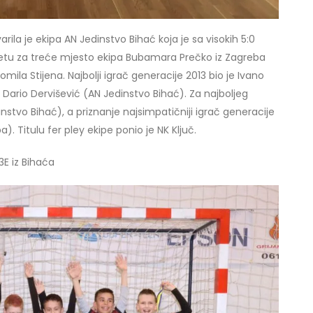
rila je ekipa AN Jedinstvo Bihać koja je sa visokih 5:0
usretu za treće mjesto ekipa Bubamara Prečko iz Zagreba
Gomila Stijena. Najbolji igrač generacije 2013 bio je Ivano
c Dario Dervišević (AN Jedinstvo Bihać). Za najboljeg
tvo Bihać), a priznanje najsimpatičniji igrač generacije
. Titulu fer pley ekipe ponio je NK Ključ.
3E iz Bihaća