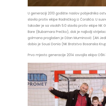
U generaciji 2013 godište naslov pobjednika ostva
slavila protiv ekipe Radničkog iz Ćoralića. U s
također je sa visokih 5:0 slavila protiv ekipe NK 
Bare (Bubamara Prečko), dok je najbolji strijela
golmana proglašen je Džan Muminović (AN Jedins
dobio je Sousi Donia (NK Bratstvo Bosanska Krupa)
Prvo mjesto generacije 2014 osvojila ekipa OŠN 