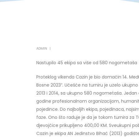
ADMIN
Nastupilo 45 ekipa sa više od 580 nogometaša
Proteklog vikenda Cazin je bio domaćin 14. M
Bosne 2023”. Učešće na turniru je uzelo ukupno
2013 i 2014, sa ukupno 580 nogometaša. Jedan od
godine profesionalnom organizacijom, humanit
pojedince. Do najboljih ekipa, pojedinaca, najsi
faze. Ono što raduje je da je tokom turnira za Tur
djevojčice prikupljeno 400,00 KM. Sveukupni p
Cazin je ekipa AN Jedinstvo Bihać (2013) godišt