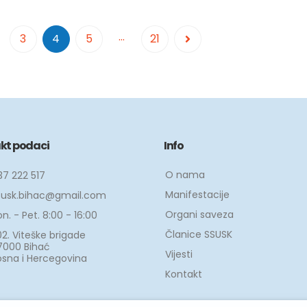
…
3
4
5
21
kt podaci
Info
O nama
37 222 517
Manifestacije
susk.bihac@gmail.com
Organi saveza
n. - Pet. 8:00 - 16:00
Članice SSUSK
2. Viteške brigade
7000 Bihać
Vijesti
osna i Hercegovina
Kontakt