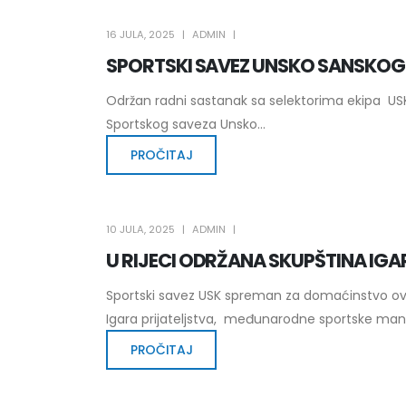
16 JULA, 2025
ADMIN
SPORTSKI SAVEZ UNSKO SANSKO
Održan radni sastanak sa selektorima ekipa USK 
Sportskog saveza Unsko...
PROČITAJ
10 JULA, 2025
ADMIN
U RIJECI ODRŽANA SKUPŠTINA IGA
Sportski savez USK spreman za domaćinstvo ovog
Igara prijateljstva, međunarodne sportske manife
PROČITAJ