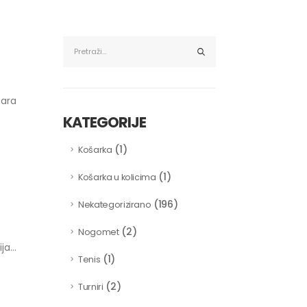
gara
KATEGORIJE
(1)
Košarka
(1)
Košarka u kolicima
(196)
Nekategorizirano
(2)
Nogomet
a...
(1)
Tenis
(2)
Turniri