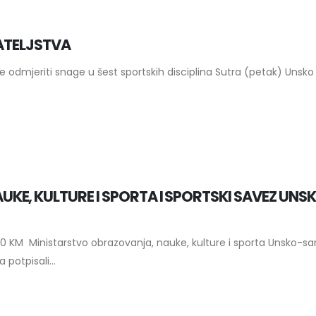
JATELJSTVA
 će odmjeriti snage u šest sportskih disciplina Sutra (petak) Unsko
E, KULTURE I SPORTA I SPORTSKI SAVEZ UNS
0 KM Ministarstvo obrazovanja, nauke, kulture i sporta Unsko-s
potpisali...