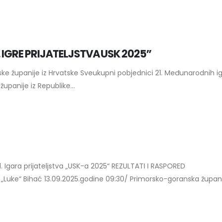
. IGRE PRIJATELJSTVA USK 2025”
ke županije iz Hrvatske Sveukupni pobjednici 21. Međunarodnih i
upanije iz Republike...
. Igara prijateljstva „USK-a 2025“ REZULTATI I RASPORED
ke“ Bihać 13.09.2025.godine 09:30/ Primorsko-goranska županij