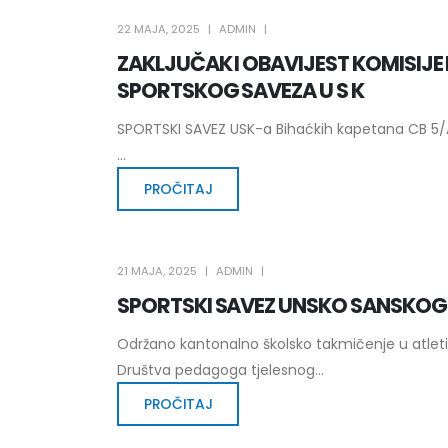
22 MAJA, 2025
ADMIN
ZAKLJUČAK I OBAVIJEST KOMISIJE
SPORTSKOG SAVEZA U S K
SPORTSKI SAVEZ USK-a Bihaćkih kapetana CB 5/A1
...
PROČITAJ
21 MAJA, 2025
ADMIN
SPORTSKI SAVEZ UNSKO SANSKO
Održano kantonalno školsko takmičenje u atleti
Društva pedagoga tjelesnog...
PROČITAJ