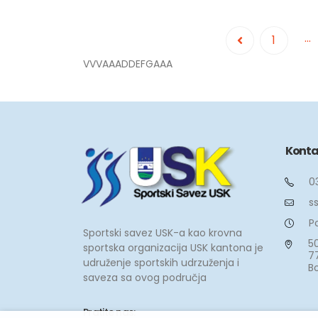
…
1
VVVAAADDEFGAAA
Konta
0
s
Po
Sportski savez USK-a kao krovna
50
sportska organizacija USK kantona je
7
udruženje sportskih udrzuženja i
B
saveza sa ovog područja
Pratite nas: