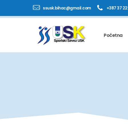
ssusk.bihac@gmail.com
+387 37 22
Početna