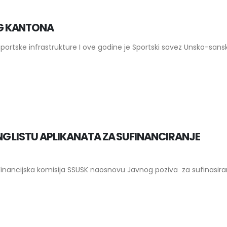
G KANTONA
e sportske infrastrukture I ove godine je Sportski savez Unsko-san
G LISTU APLIKANATA ZA SUFINANCIRANJE
Financijska komisija SSUSK naosnovu Javnog poziva za sufinasira