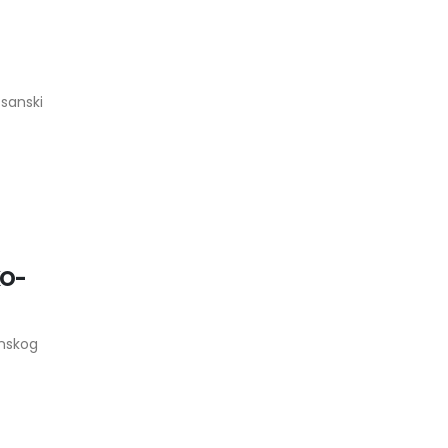
 sanski
KO-
anskog