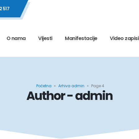
2 517
O nama
Vijesti
Manifestacije
Video zapisi
Početna
»
Arhiva admin
»
Page 4
Author - admin