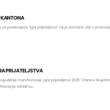
G KANTONA
za predstojeće “Igre prijateljstva” čiji je domaćin USK U prostor
RA PRIJATELJSTVA
odišnje manifestacije „Igre prijateljstva 2025“ Članovi Skupšti
stacije održali su...