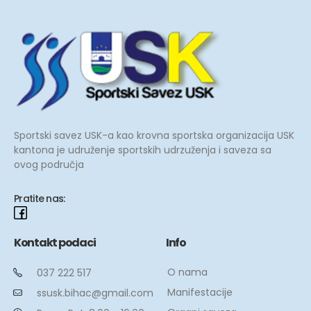
Sportski savez USK-a kao krovna sportska organizacija USK
kantona je udruženje sportskih udrzuženja i saveza sa
ovog područja
Pratite nas:
Kontakt podaci
Info
O nama
037 222 517
Manifestacije
ssusk.bihac@gmail.com