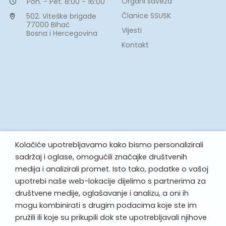
Organi saveza
Pon. - Pet. 8:00 - 16:00
Članice SSUSK
502. Viteške brigade
77000 Bihać
Vijesti
Bosna i Hercegovina
Kontakt
Kolačiće upotrebljavamo kako bismo personalizirali
sadržaj i oglase, omogućili značajke društvenih
medija i analizirali promet. Isto tako, podatke o vašoj
upotrebi naše web-lokacije dijelimo s partnerima za
društvene medije, oglašavanje i analizu, a oni ih
mogu kombinirati s drugim podacima koje ste im
pružili ili koje su prikupili dok ste upotrebljavali njihove