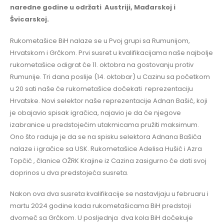
naredne godine u održati Austriji, Mađarskoj i
Švicarskoj.
Rukometašice BiH nalaze se u Pvoj grupi sa Rumunijom,
Hrvatskom i Grčkom. Prvi susret u kvalifikacijama naše najbolje
rukometašice odigrat će 11. oktobra na gostovanju protiv
Rumunije. Tri dana poslije (14. oktobar) u Cazinu sa početkom
u 20 sati naše će rukometašice dočekati reprezentaciju
Hrvatske. Novi selektor naše reprezentacije Adnan Bašić, koji
je obajavio spisak igračica, najavio je da će njegove
izabranice u predstojećim utakmicama pružiti maksimum.
Ono što raduje je da se na spisku selektora Adnana Bašića
nalaze i igračice sa USK. Rukometašice Adelisa Hušić i Azra
Topčić , članice OŽRK Krajine iz Cazina zasigurno će dati svoj
doprinos u dva predstojeća susreta.
Nakon ova dva susreta kvalifikacije se nastavljaju u februaru i
martu 2024 godine kada rukometašicama BiH predstoji
dvomeč sa Grčkom. U posljednja dva kola BiH dočekuje