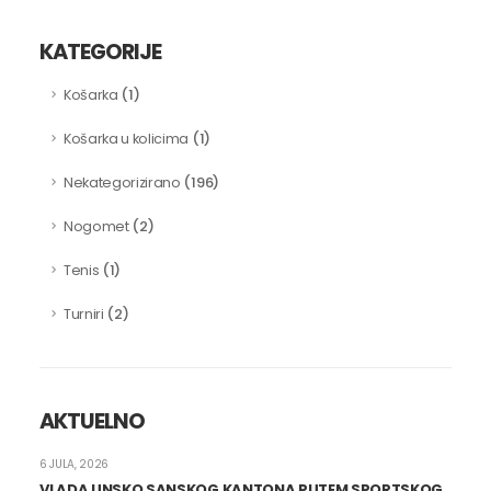
KATEGORIJE
(1)
Košarka
(1)
Košarka u kolicima
(196)
Nekategorizirano
(2)
Nogomet
(1)
Tenis
(2)
Turniri
AKTUELNO
6 JULA, 2026
VLADA UNSKO SANSKOG KANTONA PUTEM SPORTSKOG