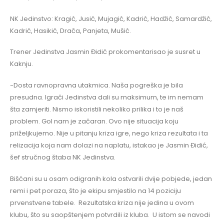
NK Jedinstvo: Kragić, Jusić, Mujagić, Kadrić, Hadžić, Samardžić,
Kadrić, Hasikić, Drača, Panjeta, Mušić.
Trener Jedinstva Jasmin Đidić prokomentarisao je susret u
Kaknju.
-Dosta ravnopravna utakmica. Naša pogreška je bila
presudna. Igrači Jedinstva dali su maksimum, te im nemam
šta zamjeriti. Nismo iskoristili nekoliko prilika i to je naš
problem. Gol nam je začaran. Ovo nije situacija koju
priželjkujemo. Nije u pitanju kriza igre, nego kriza rezultata i ta
relizacija koja nam dolazi na naplatu, istakao je Jasmin Đidić,
šef stručnog štaba NK Jedinstva.
Bišćani su u osam odigranih kola ostvarili dvije pobjede, jedan
remi i pet poraza, što je ekipu smjestilo na 14 poziciju
prvenstvene tabele. Rezultatska kriza nije jedina u ovom
klubu, što su saopštenjem potvrdili iz kluba. U istom se navodi