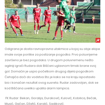
Odigrana je dosta ravnopravna utakmica u kojoj su obje ekipe
imale svoje porilike za postizanje pogodka. Prvo poluvrijeme
završeno je bez pogodaka. U drugom poluvremenu nešto
agilniji igrači Rudara dok Bišćani uglavnom timski brane svoj
gol. Domaćin je uspio početkom drugog dijela pogodkom
Ćehajića doći do vodstva što je kako se na kraju ispostavilo
bio i konačan rezultat ovog susreta. Rudar zadovoljan, dok se
kod Bišćana uveliko upalila alarm lampica.
FK Rudar: Bekan, Goralija, Duraković, Kulović, Kobilica, Bečak,
Musić, Gačan, Džafić, Karalić, Sadiković.