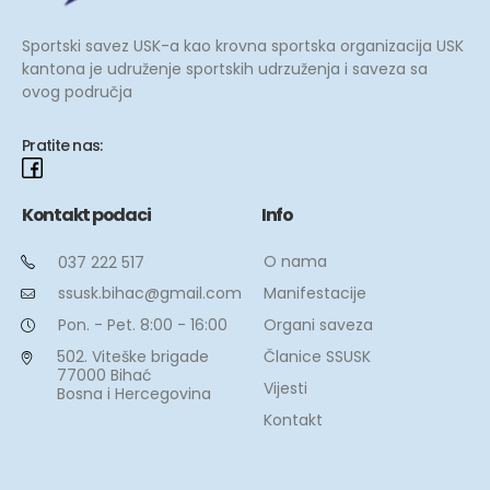
Sportski savez USK-a kao krovna sportska organizacija USK
kantona je udruženje sportskih udrzuženja i saveza sa
ovog područja
Pratite nas:
Kontakt podaci
Info
O nama
037 222 517
Manifestacije
ssusk.bihac@gmail.com
Organi saveza
Pon. - Pet. 8:00 - 16:00
Članice SSUSK
502. Viteške brigade
77000 Bihać
Vijesti
Bosna i Hercegovina
Kontakt