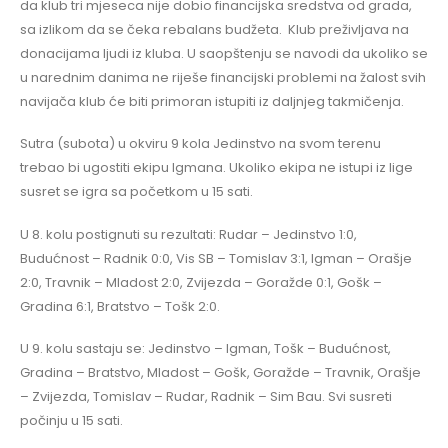
da klub tri mjeseca nije dobio financijska sredstva od grada,
sa izlikom da se čeka rebalans budžeta. Klub preživljava na
donacijama ljudi iz kluba. U saopštenju se navodi da ukoliko se
u narednim danima ne riješe financijski problemi na žalost svih
navijača klub će biti primoran istupiti iz daljnjeg takmičenja.
Sutra (subota) u okviru 9 kola Jedinstvo na svom terenu
trebao bi ugostiti ekipu Igmana. Ukoliko ekipa ne istupi iz lige
susret se igra sa početkom u 15 sati.
U 8. kolu postignuti su rezultati: Rudar – Jedinstvo 1:0,
Budućnost – Radnik 0:0, Vis SB – Tomislav 3:1, Igman – Orašje
2:0, Travnik – Mladost 2:0, Zvijezda – Goražde 0:1, Gošk –
Gradina 6:1, Bratstvo – Tošk 2:0.
U 9. kolu sastaju se: Jedinstvo – Igman, Tošk – Budućnost,
Gradina – Bratstvo, Mladost – Gošk, Goražde – Travnik, Orašje
– Zvijezda, Tomislav – Rudar, Radnik – Sim Bau. Svi susreti
počinju u 15 sati.